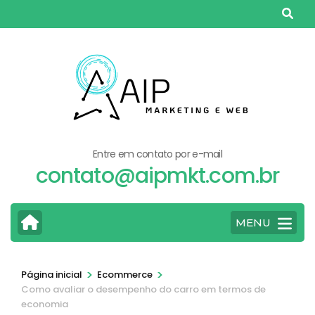
Pular
para
o
conteúdo
(pressione
Enter)
Entre em contato por e-mail
contato@aipmkt.com.br
MENU
>
>
Página inicial
Ecommerce
Como avaliar o desempenho do carro em termos de
economia