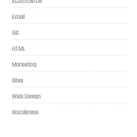
Ecommerce
Email
Git
HTML
Marketing
Sites
Web Design
Wordpress