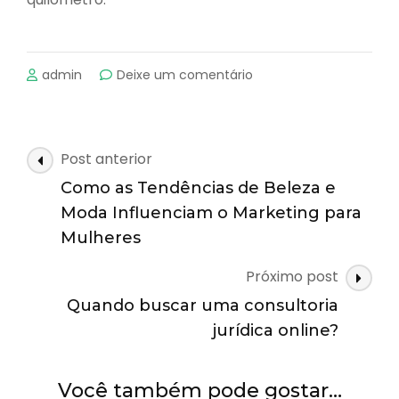
emComo
admin
Deixe um comentário
avaliar
o
desempenho
do
Navegação
Post anterior
carro
de
em
Como as Tendências de Beleza e
posts
termos
Moda Influenciam o Marketing para
de
Mulheres
economia
Próximo post
Quando buscar uma consultoria
jurídica online?
Você também pode gostar…