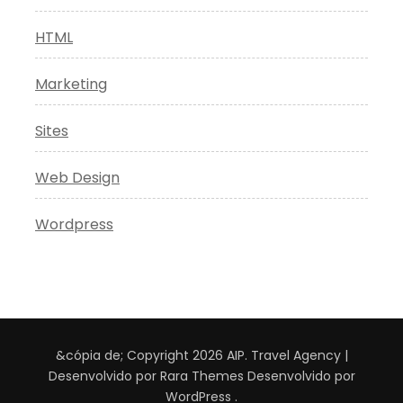
HTML
Marketing
Sites
Web Design
Wordpress
&cópia de; Copyright 2026
AIP
.
Travel Agency |
Desenvolvido por
Rara Themes
Desenvolvido por
WordPress
.