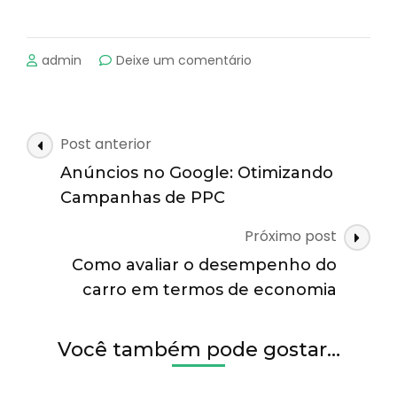
emComo
admin
Deixe um comentário
as
Tendências
de
Beleza
Navegação
Post anterior
e
de
Moda
Anúncios no Google: Otimizando
posts
Influenciam
Campanhas de PPC
o
Marketing
Próximo post
para
Como avaliar o desempenho do
Mulheres
carro em termos de economia
Você também pode gostar…