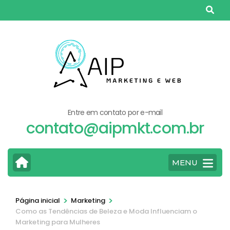
Pular
para
o
conteúdo
(pressione
Enter)
Entre em contato por e-mail
contato@aipmkt.com.br
MENU
>
>
Página inicial
Marketing
Como as Tendências de Beleza e Moda Influenciam o
Marketing para Mulheres