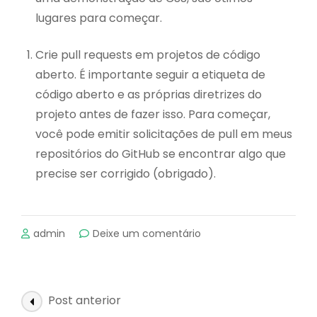
lugares para começar.
Crie pull requests em projetos de código
aberto. É importante seguir a etiqueta de
código aberto e as próprias diretrizes do
projeto antes de fazer isso. Para começar,
você pode emitir solicitações de pull em meus
repositórios do GitHub se encontrar algo que
precise ser corrigido (obrigado).
emTutoriais
admin
Deixe um comentário
interativos
do
Git
Navegação
Post anterior