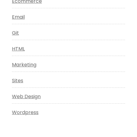
Ecommerce
Email
Git
HTML
Marketing
Sites
Web Design
Wordpress