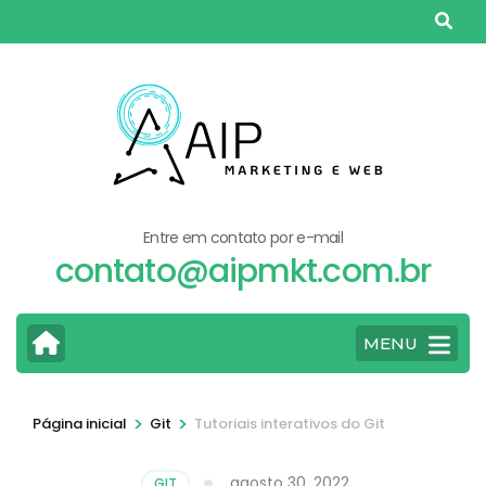
Pular
para
o
conteúdo
(pressione
Enter)
Entre em contato por e-mail
contato@aipmkt.com.br
MENU
>
>
Página inicial
Git
Tutoriais interativos do Git
agosto 30, 2022
GIT