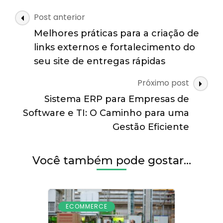
de
Venda
Navegação
Post anterior
no
de
Comércio
Melhores práticas para a criação de
posts
Durante
links externos e fortalecimento do
o
seu site de entregas rápidas
Final
de
Próximo post
Ano
Sistema ERP para Empresas de
Software e TI: O Caminho para uma
Gestão Eficiente
Você também pode gostar…
ECOMMERCE