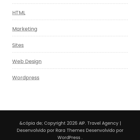
HTML
Marketing
Sites
Web Design
Wordpress
&cópia de; Copyright 2026
AIP
.
Travel Agency |
Desenvolvido por
Rara Themes
Desenvolvido por
WordPress
.