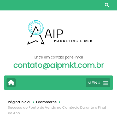
Pular
para
o
conteúdo
(pressione
Enter)
Entre em contato por e-mail
contato@aipmkt.com.br
MENU
>
>
Página inicial
Ecommerce
Sucesso do Ponto de Venda no Comércio Durante o Final
de Ano